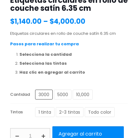
Etiquetas circulares en rollo de
couche satín 6.35 cm
$
1,140.00
–
$
4,000.00
Etiquetas circulares en rollo de couche satín 6.35 cm
Pasos para realizar tu compra
Selecciona la cantidad
Selecciona las tintas
Haz clic en agregar al carrito
3000
5000
10,000
Cantidad
1 tinta
2-3 tintas
Todo color
Tintas
Etiquetas
Agregar al carrito
circulares