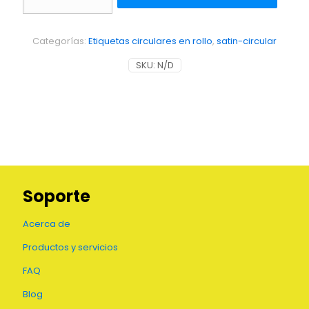
en
rollo
de
Categorías:
Etiquetas circulares en rollo
,
satin-circular
couche
satín
SKU:
N/D
6.35
cm
cantidad
Soporte
Acerca de
Productos y servicios
FAQ
Blog