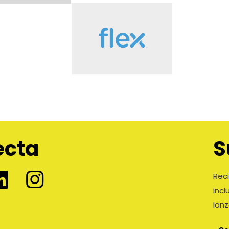
ecta
S
Reci
inc
lan