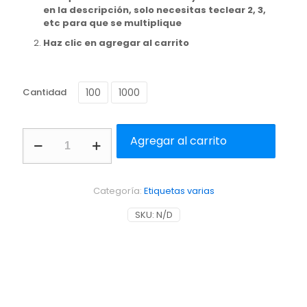
en la descripción, solo necesitas teclear 2, 3,
etc para que se multiplique
Haz clic en agregar al carrito
100
1000
Cantidad
Etiquetas
Agregar al carrito
de
couche
laminadas
cantidad
Categoría:
Etiquetas varias
SKU:
N/D