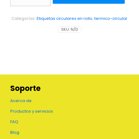
en
rollo
de
Categorías:
Etiquetas circulares en rollo
,
termico-circular
couche
térmico
SKU:
N/D
6.35
cm
cantidad
Soporte
Acerca de
Productos y servicios
FAQ
Blog