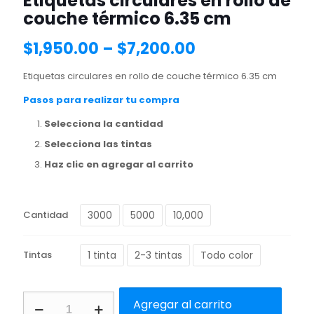
Etiquetas circulares en rollo de
couche térmico 6.35 cm
$
1,950.00
–
$
7,200.00
Etiquetas circulares en rollo de couche térmico 6.35 cm
Pasos para realizar tu compra
Selecciona la cantidad
Selecciona las tintas
Haz clic en agregar al carrito
3000
5000
10,000
Cantidad
1 tinta
2-3 tintas
Todo color
Tintas
Etiquetas
Agregar al carrito
circulares