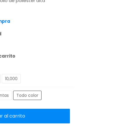
ollo de poliester alta
ompra
d
carrito
10,000
intas
Todo color
 al carrito