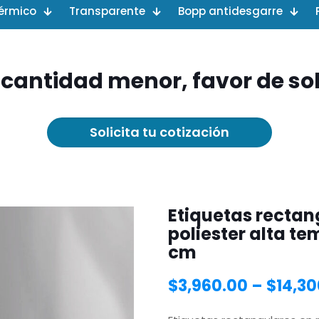
érmico
Transparente
Bopp antidesgarre
 cantidad menor, favor de soli
Solicita tu cotización
Etiquetas rectang
poliester alta te
cm
$
3,960.00
–
$
14,30