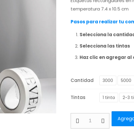
Etiquetas rectangulares en r
temperatura 7.4 x 10.5 cm
Pasos para realizar tu c
Selecciona la cantida
Selecciona las tintas
Haz clic en agregar al 
Cantidad
3000
5000
Tintas
1 tinta
2-3 t
Etiquetas
Agregar
rectangulares
en