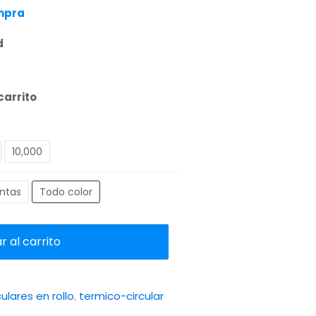
ompra
d
carrito
10,000
intas
Todo color
 al carrito
ulares en rollo
,
termico-circular