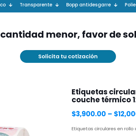
ico
Transparente
Bopp antidesgarre
Poli
 cantidad menor, favor de soli
Solicita tu cotización
Etiquetas circula
couche térmico 1
$
3,900.00
–
$
12,0
Etiquetas circulares en roll