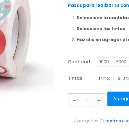
Pasos para realizar tu c
Selecciona la cantida
Selecciona las tintas
Haz clic en agregar al 
Cantidad
3000
5000
Tintas
1 tinta
2-3 t
Etiquetas
Agregar
circulares
en
Categorías:
Etiquetas circ
rollo