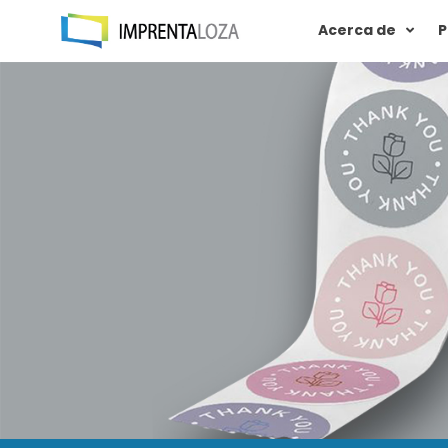
Acerca de
P