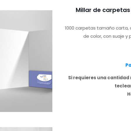
Millar de carpeta
1000 carpetas tamaño carta, c
de color, con suaje y
Pa
Si requieres una cantidad 
teclear
H