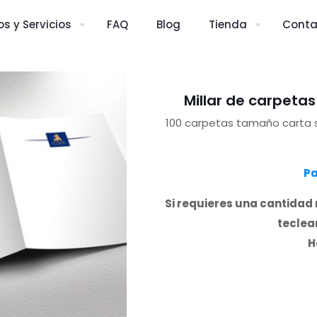
s y Servicios
FAQ
Blog
Tienda
Conta
Millar de carpeta
100 carpetas tamaño carta si
Pa
Si requieres una cantidad 
teclear
H