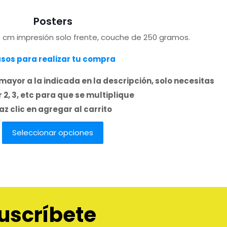
Posters
 cm impresión solo frente, couche de 250 gramos.
sos para realizar tu compra
mayor a la indicada en la descripción, solo necesitas
 2, 3, etc para que se multiplique
az clic en agregar al carrito
Seleccionar opciones
Este
producto
tiene
múltiples
variantes.
uscríbete
Las
opciones