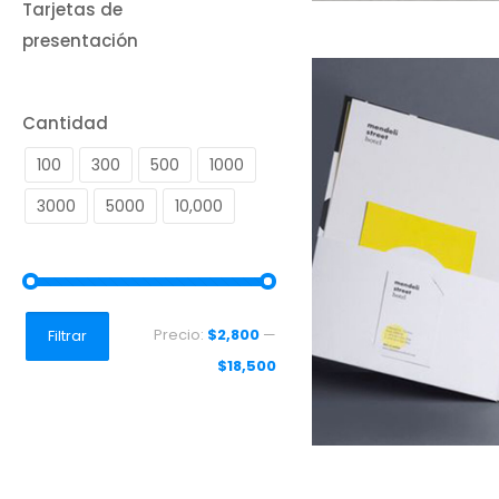
Tarjetas de
presentación
Cantidad
100
300
500
1000
3000
5000
10,000
Precio
Precio
Precio:
$2,800
—
Filtrar
mínimo
máximo
$18,500