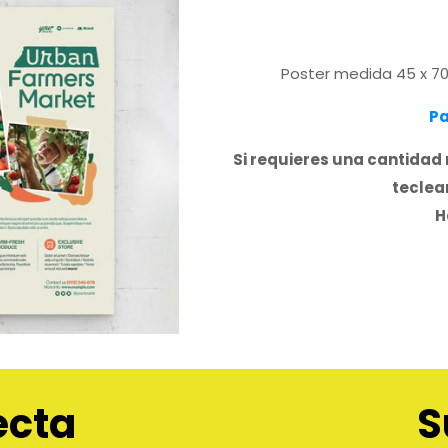
Poster medida 45 x 70
Pa
Si requieres una cantidad 
teclear
H
ecta
S