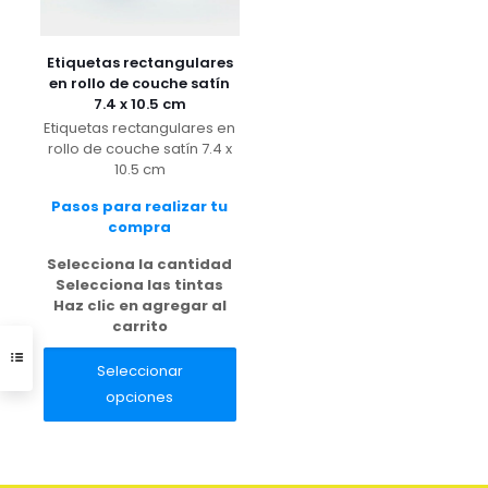
página
página
de
de
producto
producto
Etiquetas rectangulares
en rollo de couche satín
7.4 x 10.5 cm
Etiquetas rectangulares en
rollo de couche satín 7.4 x
10.5 cm
Pasos para realizar tu
compra
Selecciona la cantidad
Selecciona las tintas
Haz clic en agregar al
carrito
Seleccionar
Este
opciones
producto
tiene
múltiples
variantes.