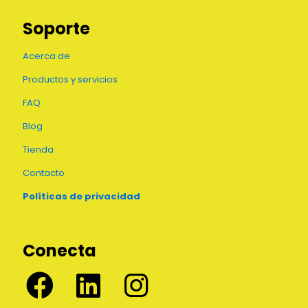
Las
opciones
Soporte
se
pueden
Acerca de
elegir
en
Productos y servicios
la
página
FAQ
de
producto
Blog
Tienda
Contacto
Políticas de privacidad
Conecta