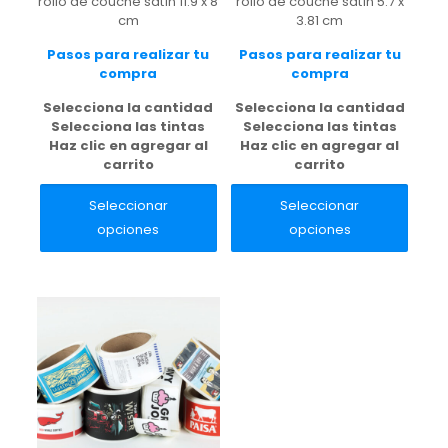
rollo de couche satín 11.9 x 8
rollo de couche satín 5.7 x
cm
3.81 cm
Pasos para realizar tu
Pasos para realizar tu
compra
compra
Selecciona la cantidad
Selecciona la cantidad
Selecciona las tintas
Selecciona las tintas
Haz clic en agregar al
Haz clic en agregar al
carrito
carrito
Seleccionar
Seleccionar
Este
Este
opciones
opciones
producto
producto
tiene
tiene
múltiples
múltiples
variantes.
variantes.
Las
Las
opciones
opciones
se
se
pueden
pueden
elegir
elegir
en
en
la
la