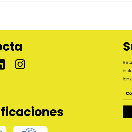
ecta
S
Reci
inc
lan
ificaciones